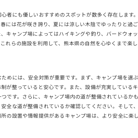
初心者に嬉しいサービスがあるキャンプ場
初めてでも安心なキャンプ体験
初心者にも優しいおすすめのスポットが数多く存在します
。春には花が咲き誇り、夏には涼しい木陰でゆったりと過
家族で楽しむ熊本県の初心者向けキャンプ場
た、キャンプ場によってはハイキングや釣り、バードウォッ
家族連れにおすすめのキャンプ場
。これらの施設を利用して、熊本県の自然を心ゆくまで楽し
子供が喜ぶアクティビティ紹介
家族で楽しむアウトドア体験
家族向けキャンプ場の選び方
むためには、安全対策が重要です。まず、キャンプ場を選
安心して遊べるキャンプ場
体制が整っていると安心です。また、設備が充実している
家族でのキャンプをより楽しむために
一つです。さらに、キャンプ場内の道が整備されているか
四季折々の風景を楽しむ熊本県のキャンプ場紹介
く安全な道が整備されているか確認してください。そして
春夏秋冬それぞれのキャンプの魅力
場所の設置や情報提供があるキャンプ場は、より安全に楽
季節ごとの見どころを楽しむ
自然の変化を感じるキャンプ場