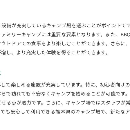
アウトドアでの快適生活術
自然を満喫初心者向け熊本県のキャンプ場ガイド
自然豊かなキャンプ場の魅力
、設備が充実しているキャンプ場を選ぶことがポイントで
季節ごとのおすすめキャンプ場
ァミリーキャンプには重要な要素となります。また、BB
家族で楽しむ自然体験
アウトドアでの食事をより楽しむことができます。さらに
初心者向けの自然散策コース
が増し、より充実した体験を得ることができます。
アウトドアアクティビティを楽しむ
自然を感じるおすすめキャンプ場
は
キャンプデビューに最適熊本県のベストキャンプ場
心して楽しめる施設が充実しています。特に、初心者向け
初心者に最適なキャンプ場を探す
ぶらで訪れても不安なくキャンプを始めることが可能です
キャンプ場の設備をチェック
ごせる点が魅力です。さらに、キャンプ場ではスタッフが
者でも安心して利用できる熊本県のキャンプ場で、新たな
ベストキャンプ場でのアクティビティ
キャンプデビューを成功させるコツ