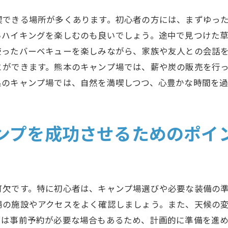
四季に応じたキャンプスタイル
喫できる場所が多くあります。初心者の方には、まずゆっ
季節限定のアクティビティを楽しむ
いハイキングを楽しむのも良いでしょう。途中で見つけた
風景を満喫できるキャンプ場選び
使ったバーベキューを楽しみながら、家族や友人との会話
初めてのキャンプでも安心熊本県のキャンプ場
とができます。熊本のキャンプ場では、薪や炭の販売を行
初心者向けキャンプ場の設備紹介
県のキャンプ場では、自然を満喫しつつ、心豊かな時間を
安全で快適なキャンプ場選び
初心者が安心して過ごせるポイント
ンプを成功させるためのポイ
初めてのキャンプでのおすすめアクティビティ
安心のサービスがあるキャンプ場
初めてでも楽しめるキャンプ体験
アウトドア初心者必見熊本県のキャンプ場ガイド
可欠です。特に初心者は、キャンプ場選びや必要な装備の
場の施設やアクセスをよく確認しましょう。また、天候の
初心者キャンパーに役立つ情報
ては事前予約が必要な場合もあるため、計画的に準備を進
初めてのアウトドアの楽しみ方