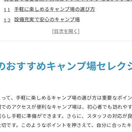
手軽に楽しめるキャンプ場の選び方
設備充実で安心のキャンプ場
初心者に優しい熊本県のキャンプ場とは
おすすめのキャンプ場で自然を満喫
初心者向けキャンプ場の安全対策
熊本県のキャンプ場での過ごし方
のおすすめキャンプ場セレク
熊本県で初めてのキャンプを成功させるためのポイント
事前準備の重要性とポイント
キャンプ場選びの基準は？
とって、手軽に楽しめるキャンプ場の選び方は重要なポイン
初心者が準備すべき必需品
関でのアクセスが便利なキャンプ場は、初心者でも訪れや
テント設営の基本とコツ
減らし手軽に準備ができます。さらに、スタッフの対応が
初めてのキャンプでの注意点
大切です。このようなポイントを押さえて、自分に合ったキ