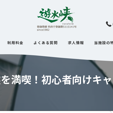
利用料金
よくある質問
求人情報
当施設の
ソロ
ファミリー
然を満喫！初心者向けキャ
デイキャン
オートキャ
カップル